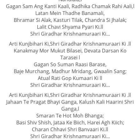
Gagan Sam Ang Kanti Kaali, Radhika Chamak Rahi Aali,l
Latan Mein Thadhe Banamali,
Bhramar Si Alak, Kasturi Tilak, Chandra Si Jhalak;
Lalit Chavi Shyama Pyari Ki.ll
Shri Giradhar Krishnamuraari Ki...
Arti Kunjbihari Ki,Shri Giradhar Krishnamuraari Ki .ll
Kanakmay Mor Mukut Bilasei, Devata Darsan Ko
Tarasei l
Gagan So Suman Raasi Barase,
Baje Murchang, Madhur Mridang, Gwaalin Sang;
Atual Rati Gop Kumaari Ki ll
Shri Giradhar Krishnamuraari Ki...
Arti Kunjbihari Ki,Shri Giradhar Krishnamuraari Ki .ll
Jahaan Te Pragat Bhayi Ganga, Kalush Kali Haarini Shri
Ganga,l
Smaran Te Hot Moh Bhanga;
Basi Shiv Shish, Jataa Ke Biich, Harei Agh Kiich;
Charan Chhavi Shri Banvaari Ki.ll
Shri Giradhar Krishnamuraari Ki...