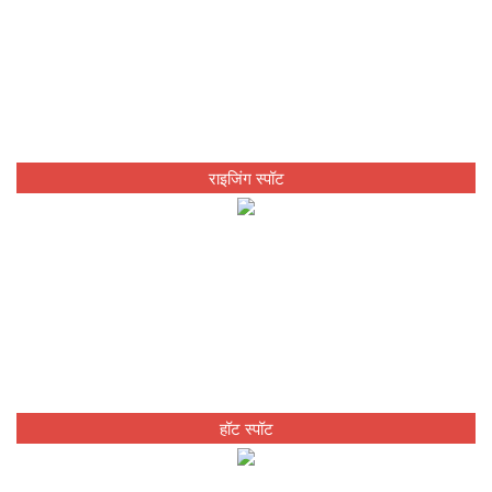
राइजिंग स्पॉट
हॉट स्पॉट