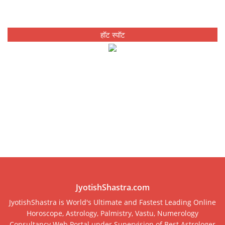
हॉट स्पॉट
JyotishShastra.com
JyotishShastra is World's Ultimate and Fastest Leading Online
Horoscope, Astrology, Palmistry, Vastu, Numerology
Consultancy Web Portal under Supervision of Best Astrologer