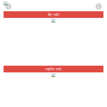
‹
›
हिट स्पॉट
राइजिंग स्पॉट